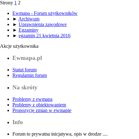
Strony
1
2
Ewmapa - Forum użytkowników
►
Archiwum
►
Uprawnienia zawodowe
►
Egzaminy
►
egzamin 21 kwietnia 2016
Akcje użytkownika
Ewmapa.pl
Statut forum
Regulamin forum
Na skróty
Problemy z ewmapą
Problemy z obiektowaniem
Propozycje zmian w ewmapie
Info
Forum to prywatna inicjatywa, opis w drodze ....