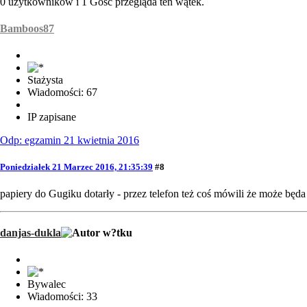
0 użytkowników i 1 Gość przegląda ten wątek.
Bamboos87
Stażysta
Wiadomości: 67
IP zapisane
Odp: egzamin 21 kwietnia 2016
Poniedziałek 21 Marzec 2016, 21:35:39
#8
papiery do Gugiku dotarły - przez telefon też coś mówili że może będa
danjas-dukla
Bywalec
Wiadomości: 33