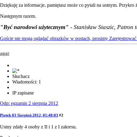
Dziękuję za informacje, pamiętasz może co pytali na ustnym. Przykro 
Następnym razem.
"Być narodowi użytecznym"
- Stanisław Staszic, Patron 
Goście nie mogą oglądać obrazków w postach, prosimy
Zarejestrować 
agar
Słuchacz
Wiadomości: 1
IP zapisane
Odp: egzamin 2 sierpnia 2012
Piątek 03 Sierpień 2012, 01:48:03
#2
Ustny zdały 4 osoby z II i 1 z I zakresu.