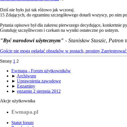
Dziś nie było już tak różowo jak wczoraj.
15 Zdających, do egzaminu szczegółowego dotarli wszyscy, po nim pozo
Pytania opisowe był dla zakresu pierwszego decydujące, konkretnie pyt
Gratuluję szczęśliwcom i czekam na wyniki ostateczne po ustnym.
"Być narodowi użytecznym"
- Stanisław Staszic, Patron 
Goście nie mogą oglądać obrazków w postach, prosimy
Zarejestrować 
Strony
1
2
Ewmapa - Forum użytkowników
►
Archiwum
►
Uprawnienia zawodowe
►
Egzaminy
►
egzamin 2 sierpnia 2012
Akcje użytkownika
Ewmapa.pl
Statut forum