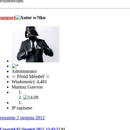
Pozdrawiam.
support
Administrator
☆ Pŕöúđ Mémbéŕ ☆
Wiadomości: 4,481
Mariusz Gawron
IP zapisane
egzamin 2 sierpnia 2012
Czwartek 02 Sierpień 2012, 15:43:22
#1