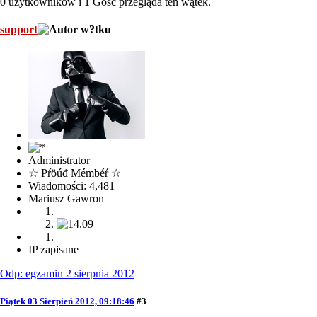
0 użytkowników i 1 Gość przegląda ten wątek.
support
Administrator
☆ Pŕöúđ Mémbéŕ ☆
Wiadomości: 4,481
Mariusz Gawron
IP zapisane
Odp: egzamin 2 sierpnia 2012
Piątek 03 Sierpień 2012, 09:18:46
#3